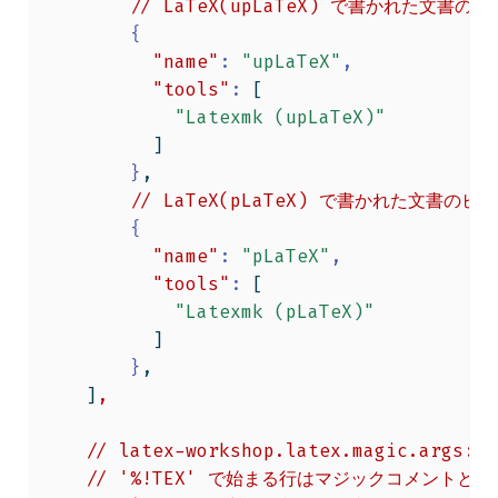
//
LaTeX(upLaTeX)
で書かれた文書のビ
{
"name"
:
"upLaTeX"
,
"tools"
:
[
"Latexmk (upLaTeX)"
]
}
,
//
LaTeX(pLaTeX)
で書かれた文書のビル
{
"name"
:
"pLaTeX"
,
"tools"
:
[
"Latexmk (pLaTeX)"
]
}
,
]
,
//
latex-workshop.latex.magic.args:
//
'%!TEX'
で始まる行はマジックコメントと呼ば