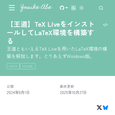
Yosuke Abe
【王道】TeX Liveをインスト
ールしてLaTeX環境を構築す
る
王道ともいえるTeX Liveを用いたLaTeX環境の構
築を解説します。とりあえずWindows版。
LATEX
VSCODE
公開
最終更新
2024年9月1日
2025年10月27日