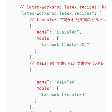
//
latex-workshop.latex.recipes:
Reci
"latex-workshop.latex.recipes"
:
[
//
LuaLaTeX
で書かれた文書のビルドレシ
{
"name"
:
"LuaLaTeX"
,
"tools"
:
[
"Latexmk (LuaLaTeX)"
]
}
,
//
XeLaTeX
で書かれた文書のビルドレシ
{
"name"
:
"XeLaTeX"
,
"tools"
:
[
"Latexmk (XeLaTeX)"
]
}
,