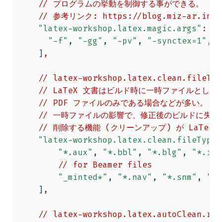
//
プログラムの挙動を制御する事ができる。
//
参考リンク:
https://blog.miz-ar.info
"latex-workshop.latex.magic.args"
:
[
"-f"
,
"-gg"
,
"-pv"
,
"-synctex=1"
,
"
]
,
//
latex-workshop.latex.clean.fileTyp
//
LaTeX
文書はビルド時に一時ファイルとして
//
PDF
ファイルのみである場合などが多い。また、
//
一時ファイルの影響で、修正後のビルドに失敗
//
削除する機能
(クリーンアップ)
が
LaTeX
"latex-workshop.latex.clean.fileTypes
"*.aux"
,
"*.bbl"
,
"*.blg"
,
"*.idx
//
for
Beamer
files
"_minted*"
,
"*.nav"
,
"*.snm"
,
"*.
]
,
//
latex-workshop.latex.autoClean.run