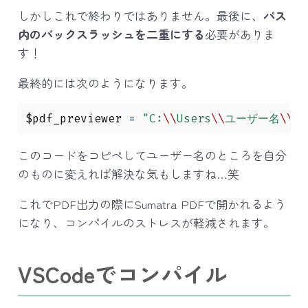
しかしこれで終わりではありません。最後に、
パス
内のバックスラッシュを二重にする
必要がありま
す！
最終的には次のようになります。
$pdf_previewer
 = 
"C:
\\
Users
\\
ユーザー名
\\
Ap
このコードをコピペしてユーザー名のところを自分
のものに変えれば解決な気もしますね…笑
これでPDF出力の際にSumatra PDFで開かれるよう
になり、コンパイルのストレスが軽減されます。
VSCodeでコンパイル