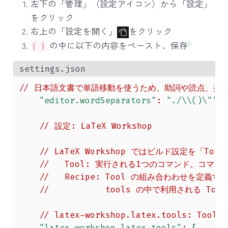
左下の「管理」（設定アイコン）から「設定」
をクリック
右上の「設定を開く」
をクリック
3
の中に以下の内容をペースト、保存
{ }
settings.json
//
日本語文書で単語移動を使うため、助詞や読点、括
"editor.wordSeparators"
:
"./
\\
()
\"
'-
//
設定:
LaTeX
Workshop
//
LaTeX
Workshop
ではビルド設定を「Tool
//
Tool:
実行される
1
つのコマンド。コマン
//
Recipe:
Tool
の組み合わわせを定義する。
//
tools
の中で利用される
Tool
//
latex-workshop.latex.tools:
Tool
"latex-workshop.latex.tools"
:
[