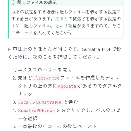
T
隠しファイルの表示
i
以下の設定をする場合は隠しファイルを表示する設定に
p
する必要があります。
先ほど
の拡張子を表示する設定の
下に「隠しファイル」という項目がありますので、そこ
2
にチェックを入れてください
。
内容は上のとほとんど同じです。Sumatra PDFで開
くために、次のことを確認してください。
エクスプローラーを開く
先ほど
ファイルを作成したディレ
.latexmkrc
クトリの上の方に
があるのでダブルク
AppData
リック
>
と進む
Local
SumatraPDF
を右クリックし、パスのコピ
SumatraPDF.exe
ーを選択
一番最後のイコールの後にペースト