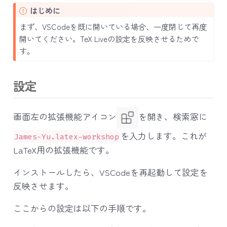
I
はじめに
m
まず、VSCodeを既に開いている場合、一度閉じて再度
p
開いてください。TeX Liveの設定を反映させるためで
o
す。
r
t
a
設定
n
t
画面左の拡張機能アイコン
を開き、検索窓に
を入力します。これが
James-Yu.latex-workshop
LaTeX用の拡張機能です。
インストールしたら、VSCodeを再起動して設定を
反映させます。
ここからの設定は以下の手順です。