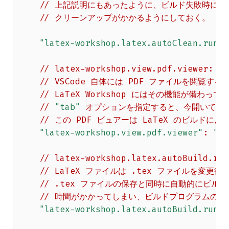
//
上記説明にもあったように、ビルド失敗時に生
//
クリーンアップがかかるようにしておく。
"latex-workshop.latex.autoClean.run"
:
//
latex-workshop.view.pdf.viewer:
PD
//
VSCode
自体には
PDF
ファイルを閲覧する
//
LaTeX
Workshop
にはその機能が備わって
//
"tab"
オプションを指定すると、今開いてい
//
この
PDF
ビュアーは
LaTeX
のビルドによ
"latex-workshop.view.pdf.viewer"
:
"ta
//
latex-workshop.latex.autoBuild.run
//
LaTeX
ファイルは
.tex
ファイルを変更後に
//
.tex
ファイルの保存と同時に自動的にビルド
//
時間がかかってしまい、ビルドプログラムの負
"latex-workshop.latex.autoBuild.run"
: