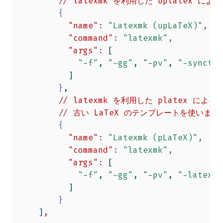
//
latexmk
を利用した
uplatex
による
{
"name"
:
"Latexmk (upLaTeX)"
,
"command"
:
"latexmk"
,
"args"
:
[
"-f"
,
"-gg"
,
"-pv"
,
"-synctex
]
}
,
//
latexmk
を利用した
platex
による
//
古い
LaTeX
のテンプレートを使いまわ
{
"name"
:
"Latexmk (pLaTeX)"
,
"command"
:
"latexmk"
,
"args"
:
[
"-f"
,
"-gg"
,
"-pv"
,
"-latex='
]
}
]
,