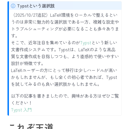
N
Typstという選択肢
o
（2025/10/27追記）LaTeX環境をローカルで整えるとい
t
うのは非常に魅力的な選択肢である一方、複雑な設定や
e
トラブルシューティングが必要になることも多々ありま
す。
そこで、近年注目を集めているのが
Typst
という新しい
文書作成システムです。Typstは、LaTeXのような高品
質な文書作成を目指しつつも、より直感的で使いやすい
設計が特徴です。
LaTeXユーザーの方にとって移行は少しハードルが高い
かもしれませんが、もし全くの初心者であれば、Typst
を試してみるのも良い選択肢かもしれません。
以下の記事を書きましたので、興味がある方はぜひご覧
ください！
Typst 入門
これぞ王道