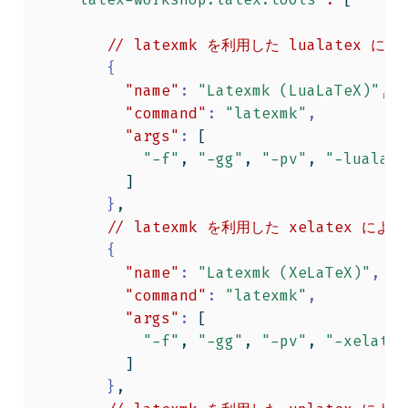
//
latexmk
を利用した
lualatex
によ
{
"name"
:
"Latexmk (LuaLaTeX)"
,
"command"
:
"latexmk"
,
"args"
:
[
"-f"
,
"-gg"
,
"-pv"
,
"-lualate
]
}
,
//
latexmk
を利用した
xelatex
による
{
"name"
:
"Latexmk (XeLaTeX)"
,
"command"
:
"latexmk"
,
"args"
:
[
"-f"
,
"-gg"
,
"-pv"
,
"-xelatex
]
}
,