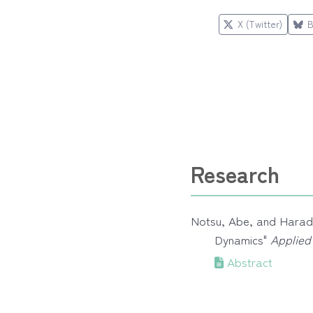
X (Twitter)
B
Research
Notsu, Abe, and Harada
Dynamics"
Applied
Abstract