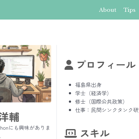
About
Tips
プロフィール
福島県出身
学士（経済学）
修士（国際公共政策）
仕事：民間シンクタンク研
洋輔
thonにも興味がありま
スキル
。