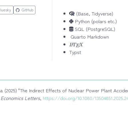
luesky
GitHub
(Base, Tidyverse)
Python (polars etc.)
SQL (PostgreSQL)
Quarto Markdown
L
A
T
E
X
Typst
 (2025) "The Indirect Effects of Nuclear Power Plant Accide
 Economics Letters
,
https://doi.org/10.1080/13504851.2025.2