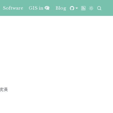
Software
GIS in
Blog
究員