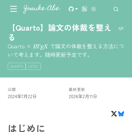
Yosuke Abe
【Quarto】論文の体裁を整え
る
L
A
T
E
X
Quarto ×
で論文の体裁を整える方法につ
いて考えます。随時更新予定です。
QUARTO
LATEX
公開
最終更新
2024年7月22日
2026年2月11日
はじめに