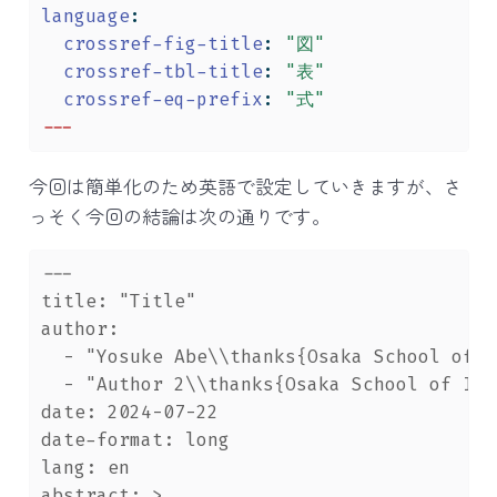
language
:
crossref-fig-title
:
"図"
crossref-tbl-title
:
"表"
crossref-eq-prefix
:
"式"
---
今回は簡単化のため英語で設定していきますが、さ
っそく今回の結論は次の通りです。
---
title:
 "Title"
author:
  - "Yosuke Abe\\thanks{Osaka School of I
  - "Author 2\\thanks{Osaka School of Int
date:
 2024-07-22
date-format:
 long
lang:
 en
abstract:
 >