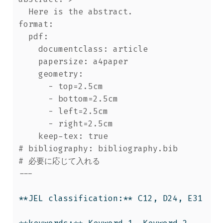
  Here is the abstract.
format:
  pdf: 
    documentclass: article
    papersize: a4paper
    geometry: 
      - top=2.5cm
      - bottom=2.5cm
      - left=2.5cm
      - right=2.5cm
    keep-tex: true
# bibliography: bibliography.bib
# 必要に応じて入れる
---
**JEL classification:** C12, D24, E31