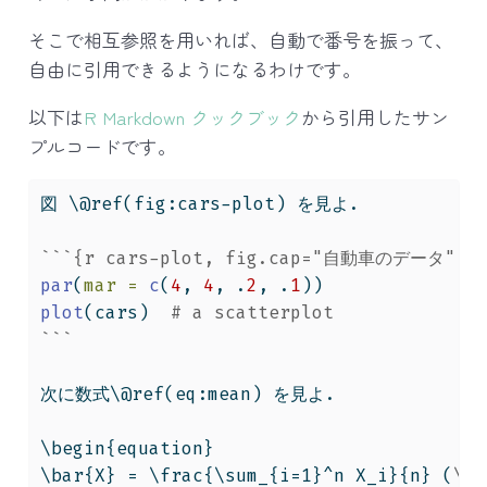
そこで相互参照を用いれば、自動で番号を振って、
自由に引用できるようになるわけです。
以下は
R Markdown クックブック
から引用したサン
プルコードです。
図 \@ref(fig:cars-plot) を見よ.
```{r cars-plot, fig.cap="自動車のデータ", e
par
(
mar =
c
(
4
, 
4
, .
2
, .
1
))
plot
(cars)  
# a scatterplot
```
次に数式\@ref(eq:mean) を見よ.
\begin{equation}
\bar{X} = \frac{\sum_{i=1}^n X_i}{n} (
\#
e