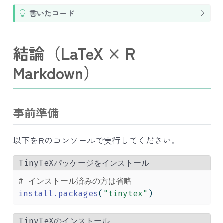
T
書いたコード
i
p
結論（LaTeX × R
Markdown）
事前準備
以下をRのコンソールで実行してください。
TinyTeXパッケージをインストール
# インストール済みの方は省略
install.packages
(
"tinytex"
)
TinyTeXのインストール