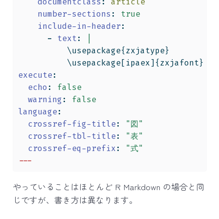
documentclass
:
 article
number-sections
:
true
include-in-header
:
      - 
text
:
|
          \usepackage{zxjatype}
          \usepackage[ipaex]{zxjafont}
execute
:
echo
:
false
warning
:
false
language
:
crossref-fig-title
:
"図"
crossref-tbl-title
:
"表"
crossref-eq-prefix
:
"式"
---
やっていることはほとんど R Markdown の場合と同
じですが、書き方は異なります。