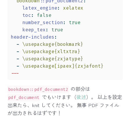
  bookdown:
:pdf_document2
:
latex_engine
:
 xelatex
toc
:
false
number_section
:
true
keep_tex
:
true
header-includes
:
-
 \usepackage{bookmark} 
-
 \usepackage{xltxtra} 
-
 \usepackage{zxjatype} 
-
 \usepackage[ipaex]{zxjafont}
---
の部分は
bookdown::pdf_document2
でもいけます（
後述
）。 以上を設定
pdf_document
出来たら、knit してください。 無事 PDF ファイル
が出力されるはずです！