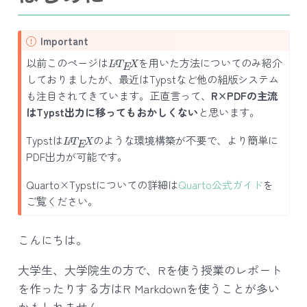
Important
L
A
T
E
X
以前このページは
を用いた方法についてのみ紹介
しておりましたが、最近はTypstなど他の組版システム
も注目されてきています。正直言って、
R×PDFの主流
はTypst出力に移ってもおかしくない
と思います。
L
A
T
E
X
Typstは
のような環境構築が不要で、より簡単に
PDF出力が可能です。
Quarto×Typstについての詳細は
Quarto公式ガイド
を
ご覧ください。
こんにちは。
大学生、大学院生の方で、Rを使う授業のレポート
を作ったりする方はR Markdownを使うことが多い
かもしれません。