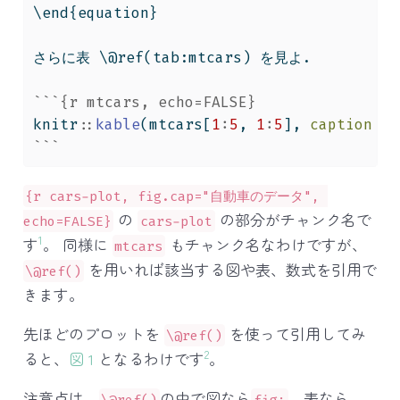
\end{equation}
さらに表 \@ref(tab:mtcars) を見よ.
```{r mtcars, echo=FALSE}
knitr
::
kable
(mtcars[
1
:
5
, 
1
:
5
], 
caption =
```
{r cars-plot, fig.cap="自動車のデータ", 
の
の部分がチャンク名で
echo=FALSE}
cars-plot
1
す
。 同様に
もチャンク名なわけですが、
mtcars
を用いれば該当する図や表、数式を引用で
\@ref()
きます。
先ほどのプロットを
を使って引用してみ
\@ref()
2
ると、
図 1
となるわけです
。
注意点は、
の中で図なら
、表なら
\@ref()
fig: