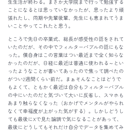
生生活が終わる。まさか大学院まで行って勉強する
ことになるとは思っていなかったが、思ったより頑
張れたし、同期や先輩後輩、先生にも恵まれてうま
いことやってこれたと思う。
ところで先日の卒業式、総長が感受性の話をされて
いたのだが、その中でフィルターバブルの話にもな
った。僕自身はこの言葉はつい最近まで全く知らな
かったのだが、日経に最近は普通に使われる～とい
ったようなことが書いてあったので焦って調べたの
がつい2週間くらい前だ。まぁそんなことはどうで
もよくて、ともかく最近は自分もフィルターバブル
の中にいたのだと気づいて大いに反省し、スマホも
あまり触らなくなった（おかげでメンタルがやられ
なくて幸福度が上がった気がする）。しかしどうし
ても最後にXで見た論調で気になることがあって、
最後にどうしてもそれだけ自分でデータを集めてみ